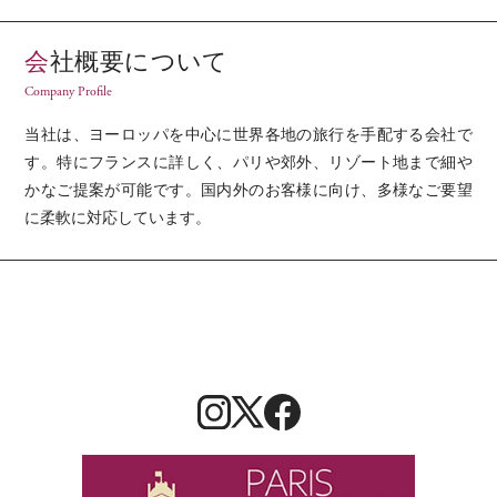
価
の
価
の
格
価
格
価
会社概要について
は
格
は
格
Company Profile
¥3
は
¥3
は
2,
¥3
1,
¥3
当社は、ヨーロッパを中心に世界各地の旅行を手配する会社で
5
2,
5
1,
す。特にフランスに詳しく、パリや郊外、リゾート地まで細や
8
0
8
0
かなご提案が可能です。国内外のお客様に向け、多様なご要望
0
8
0
8
に柔軟に対応しています。
で
0
で
0
し
で
し
で
た。
す。
た。
す。