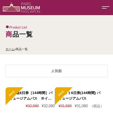
Product List
商品一覧
ホーム
商品一覧
人気順
SALE
SALE
印刷配送6日券［144時間］パ
Eチケット6日券(144時間) パ
リミュージアムパス ※イー
リミュージアムパス
チケットを印刷したもの
元
現
元
現
¥
32,580
¥
32,080
¥
31,580
¥
31,080
（税込）
の
在
の
在