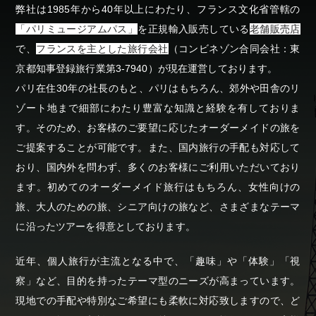
弊社は1985年から40年以上にわたり、フランス文化省管轄の
「パリミュージアムパス」
を正規輸入販売している
老舗販売店
で、
フランスを主とした旅行会社
（コンビネゾン合同会社：東
京都知事登録旅行業第3-7940）が現在運営しております。
パリ在住30年の社長のもと、パリはもちろん、郊外や田舎のリ
ゾート地まで細部にわたり豊富な知識と経験を有しておりま
す。そのため、お客様のご要望に応じたオーダーメイドの旅を
ご提案することが可能です。また、国内旅行の手配も対応して
おり、国内外を問わず、多くのお客様にご利用いただいており
ます。初めてのオーダーメイド旅行はもちろん、女性向けの
旅、大人のための旅、シニア向けの旅など、さまざまなテーマ
に沿ったツアーを得意としております。
近年、個人旅行が主流となる中で、「趣味」や「体験」「視
察」など、目的を持ったテーマ型のニーズが高まっています。
現地での手配や特別なご希望にも柔軟に対応致しますので、ど