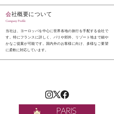
価
の
価
の
格
価
格
価
会社概要について
は
格
は
格
Company Profile
¥1
は
¥2
は
9,
¥1
0,
¥1
当社は、ヨーロッパを中心に世界各地の旅行を手配する会社で
1
8,
1
9,
す。特にフランスに詳しく、パリや郊外、リゾート地まで細や
8
6
8
6
かなご提案が可能です。国内外のお客様に向け、多様なご要望
0
8
0
8
に柔軟に対応しています。
で
0
で
0
し
で
し
で
た。
す。
た。
す。