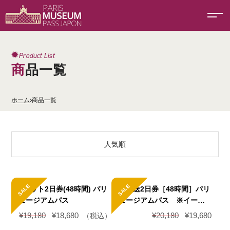
Product List
商品一覧
ホーム
商品一覧
人気順
SALE
SALE
Eチケット2日券(48時間) パリ
印刷配送2日券［48時間］パリ
ミュージアムパス
ミュージアムパス ※イーチ
ケットを印刷したもの
元
現
元
現
¥
19,180
¥
18,680
¥
20,180
¥
19,680
（税込）
の
在
の
在