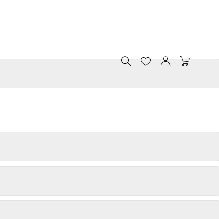



