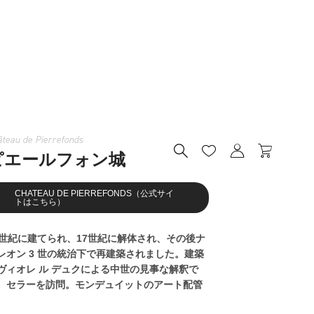
teau de Pierrefonds




ピエールフォン城
CHATEAU DE PIERREFONDS（公式サイ
トはこちら）
5世紀に建てられ、17世紀に解体され、その後ナ
レオン 3 世の統治下で再建築されました。建築
ヴィオレ ル デュクによる中世の見事な解釈で
。セラーを訪問。モンデュイットのアート配管
。