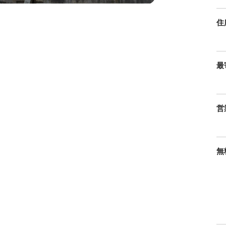
住
最
営
無