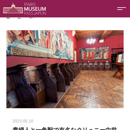
ホー
ブロ
貴婦人と一角獣で有名なクリュニー中世美術館の世界を体
ム
グ
感！
2023.05.10
貴婦人と一角獣で有名なクリュニー中世