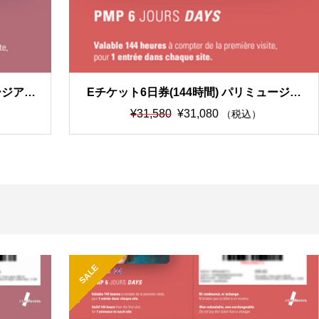
ージアム
Eチケット6日券(144時間) パリミュージア
ムパス
元
現
¥
31,580
¥
31,080
（税込）
の
在
価
の
格
価
は
格
¥3
は
1,
¥3
5
1,
8
0
0
8
SALE
で
0
し
で
た。
す。