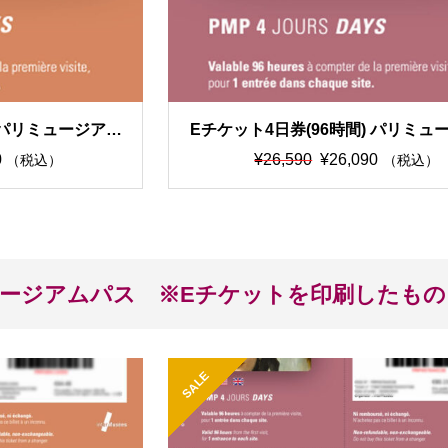
) パリミュージアム
Eチケット4日券(96時間) パリミュ
パス
元
現
0
¥
26,590
¥
26,090
（税込）
（税込）
の
在
価
の
格
価
は
格
¥2
は
ージアムパス ※Eチケットを印刷したもの
6,
¥2
5
6,
9
0
0
9
SALE
で
0
し
で
。
。
た。
す。