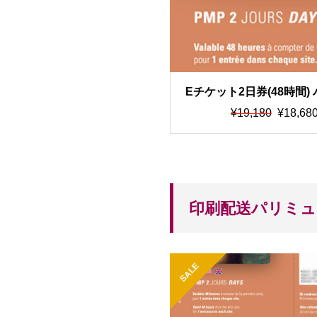
Eチケット2日券(48時間
パス
元
現
¥
19,180
¥
18,68
の
在
価
の
格
価
は
格
¥1
は
印刷配送パリミュ
9,
¥1
1
8,
8
6
0
8
SALE
で
0
し
で
た
す