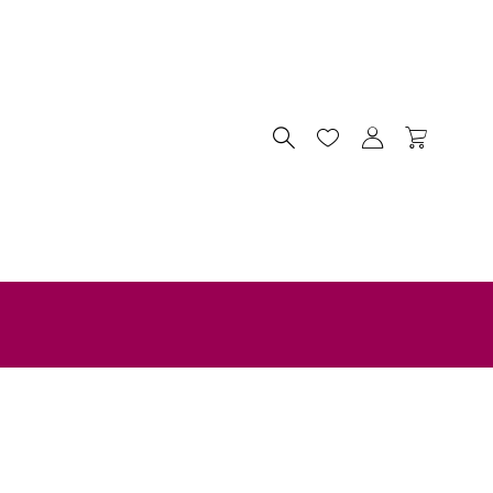



