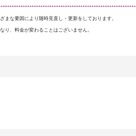
7,
¥2
5
7,
9
0
ざまな要因により随時見直し・更新をしております。
0
9
で
0
なり、料金が変わることはございません。
し
で
。
。
た。
す。