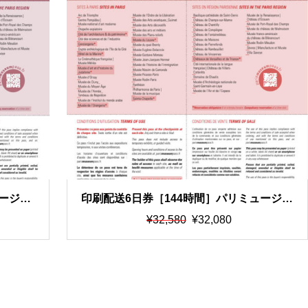
ュージア
印刷配送6日券［144時間］パリミュージア
たもの
ムパス ※イーチケットを印刷したもの
元
現
¥
32,580
¥
32,080
の
在
価
の
格
価
は
格
¥3
は