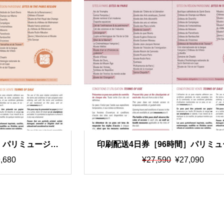
］パリミュージア
印刷配送4日券［96時間］パリミ
を印刷したもの
ムパス ※イーチケットを印刷し
元
現
,680
¥
27,590
¥
27,090
の
在
価
の
格
価
は
格
¥2
は