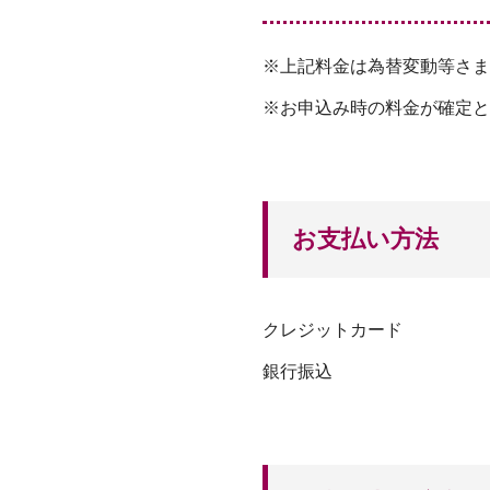
0,
¥1
1
9,
8
6
※上記料金は為替変動等さま
0
8
で
0
※お申込み時の料金が確定と
し
で
た
す
お支払い方法
クレジットカード
銀行振込