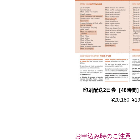
印刷配送2日券［48時間
ムパス ※イーチケット
元
現
¥
20,180
¥
19
の
在
価
の
格
価
は
格
¥2
は
お申込み時のご注意