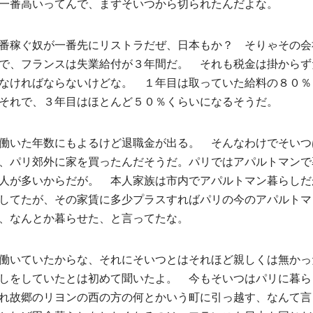
一番高いってんで、まずそいつから切られたんだよな。
番稼ぐ奴が一番先にリストラだぜ、日本もか？ そりゃその会
で、フランスは失業給付が３年間だ。 それも税金は掛からず
なければならないけどな。 １年目は取っていた給料の８０％
それで、３年目はほとんど５０％くらいになるそうだ。
働いた年数にもよるけど退職金が出る。 そんなわけでそいつ
、パリ郊外に家を買ったんだそうだ。パリではアパルトマンで
人が多いからだが。 本人家族は市内でアパルトマン暮らしだ
してたが、その家賃に多少プラスすればパリの今のアパルトマ
、なんとか暮らせた、と言ってたな。
働いていたからな、それにそいつとはそれほど親しくは無かっ
しをしていたとは初めて聞いたよ。 今もそいつはパリに暮ら
れ故郷のリヨンの西の方の何とかいう町に引っ越す、なんて言