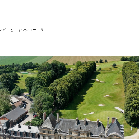
ンピ と キシジョー ５