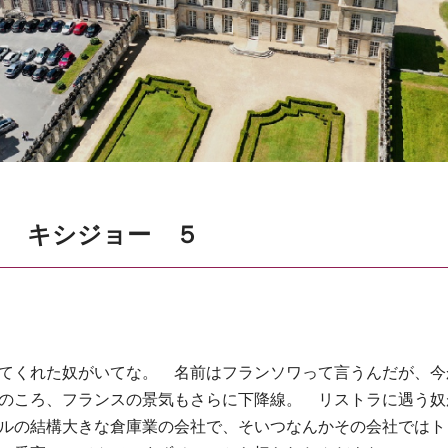
と キシジョー ５
てくれた奴がいてな。 名前はフランソワって言うんだが、今
のころ、フランスの景気もさらに下降線。 リストラに遇う奴
ルの結構大きな倉庫業の会社で、そいつなんかその会社ではト