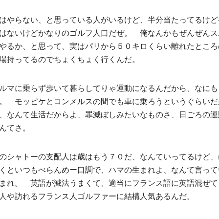
はやらない、と思っている人がいるけど、半分当たってるけど
はないけどかなりのゴルフ人口だぜ。 俺なんかもぜんぜんス
やるか、と思って、実はパリから５０キロくらい離れたところ
場持ってるのでちょくちょく行くんだ。
ルマに乗らず歩いて暮らしてりゃ運動になるんだから、なにも
。 モッピケとコンメルスの間でも車に乗ろうというぐらいだ
、なんて生活だからよ、罪滅ぼしみたいなものさ、日ごろの運
んてさ。
のシャトーの支配人は歳はもう７０だ、なんていってるけど、
くといつもべらんめー口調で、ハマの生まれよ、なんて言って
まれ。 英語が滅法うまくて、適当にフランス語に英語混ぜて
人や訪れるフランス人ゴルファーに結構人気あるんだ。